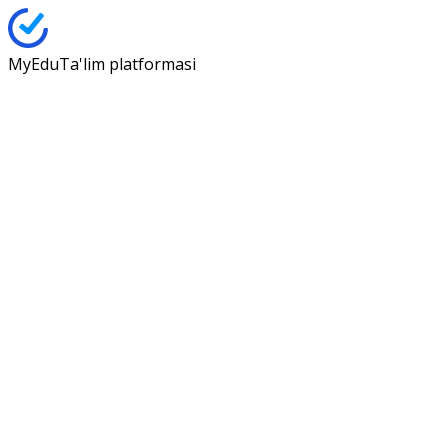
My
Edu
Ta'lim platformasi